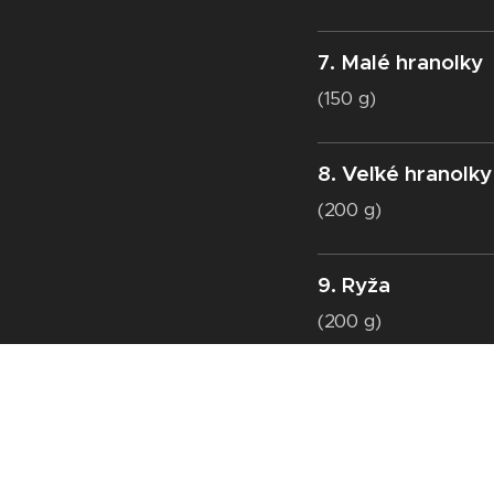
7. Malé hranolky
(150 g)
8. Veľké hranolky
(200 g)
9. Ryža
(200 g)
10. Kečup
(25 g)