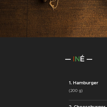
—
I
N
É —
1. Hamburger
(200 g)
2. Cheeseburger